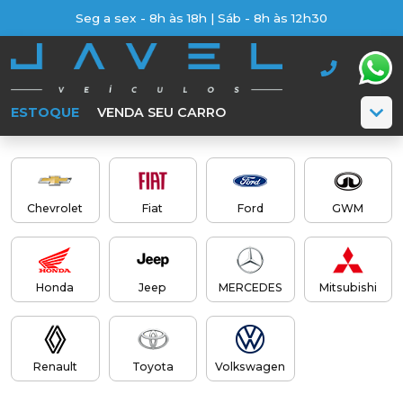
Seg a sex - 8h às 18h | Sáb - 8h às 12h30
ESTOQUE
VENDA SEU CARRO
Chevrolet
Fiat
Ford
GWM
Honda
Jeep
MERCEDES
Mitsubishi
Renault
Toyota
Volkswagen