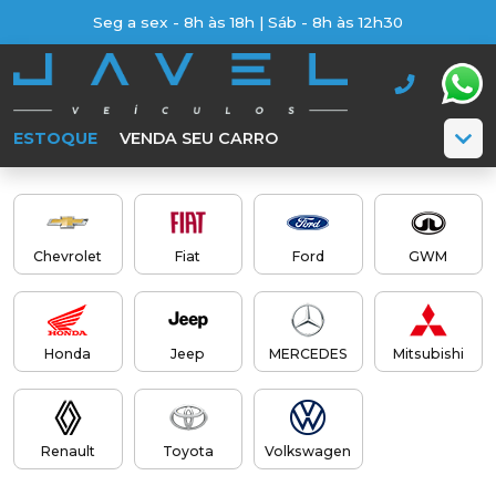
Seg a sex - 8h às 18h | Sáb - 8h às 12h30
ESTOQUE
VENDA SEU CARRO
Chevrolet
Fiat
Ford
GWM
Honda
Jeep
MERCEDES
Mitsubishi
Renault
Toyota
Volkswagen