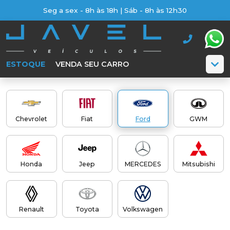
Seg a sex - 8h às 18h | Sáb - 8h às 12h30
ESTOQUE
VENDA SEU CARRO
Chevrolet
Fiat
Ford
GWM
Honda
Jeep
MERCEDES
Mitsubishi
Renault
Toyota
Volkswagen