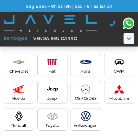
Seg a sex - 8h às 18h | Sáb - 8h às 12h30
ESTOQUE
VENDA SEU CARRO
Chevrolet
Fiat
Ford
GWM
Honda
Jeep
MERCEDES
Mitsubishi
Renault
Toyota
Volkswagen