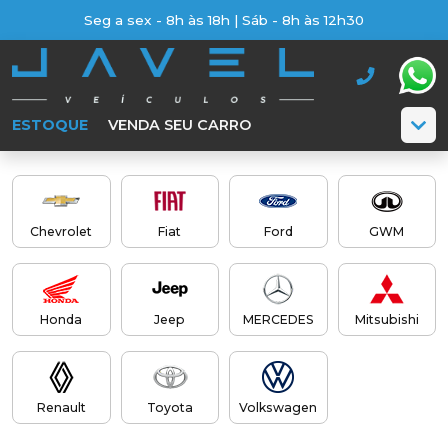
Seg a sex - 8h às 18h | Sáb - 8h às 12h30
ESTOQUE
VENDA SEU CARRO
Chevrolet
Fiat
Ford
GWM
Honda
Jeep
MERCEDES
Mitsubishi
Renault
Toyota
Volkswagen