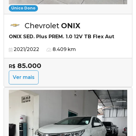
Único Dono
Chevrolet
ONIX
ONIX SED. Plus PREM. 1.0 12V TB Flex Aut
2021/2022
8.409 km
85.000
R$
Ver mais